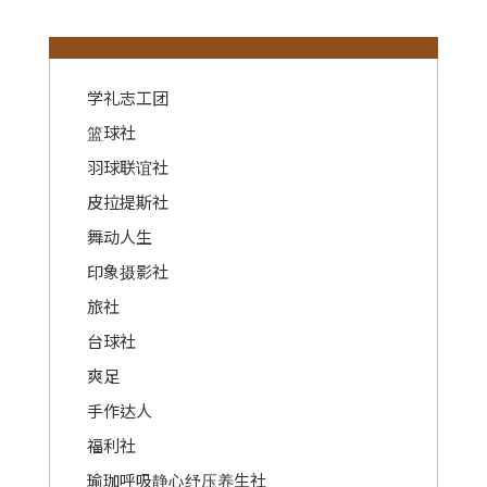
:::
学礼志工团
篮球社
羽球联谊社
皮拉提斯社
舞动人生
印象摄影社
旅社
台球社
爽足
手作达人
福利社
瑜珈呼吸静心纾压养生社