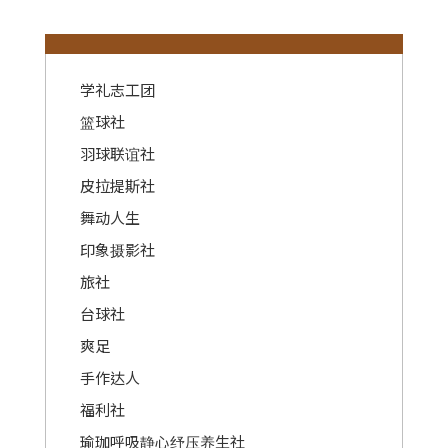
:::
学礼志工团
篮球社
羽球联谊社
皮拉提斯社
舞动人生
印象摄影社
旅社
台球社
爽足
手作达人
福利社
瑜珈呼吸静心纾压养生社