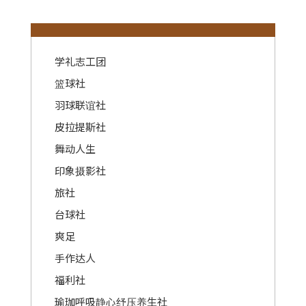
:::
学礼志工团
篮球社
羽球联谊社
皮拉提斯社
舞动人生
印象摄影社
旅社
台球社
爽足
手作达人
福利社
瑜珈呼吸静心纾压养生社