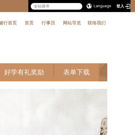
Language
登入
健行首页
首页
行事历
网站导览
联络我们
好学有礼奖励
表单下载