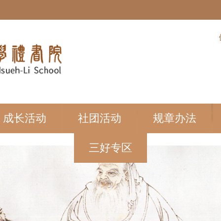
:::
成长活动
社团活动
规章办法
三好专区