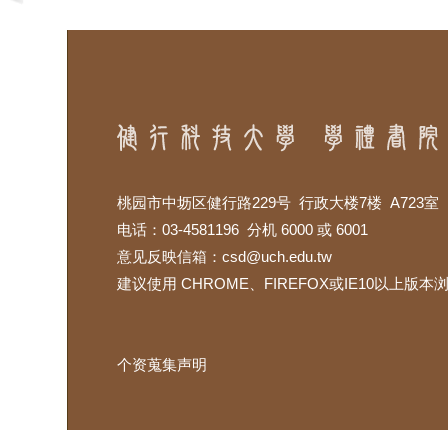
桃园市中坜区健行路229号 行政大楼7楼 A723室
电话：03-4581196 分机 6000 或 6001
意见反映信箱：
csd@uch.edu.tw
建议使用 CHROME、FIREFOX或IE10以上版
个资蒐集声明