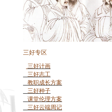
三好专区
三好计画
三好志工
教职
成长
方案
三好种子
课堂伦理
方案
三好云端周记