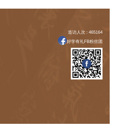
造访人次 : 465164
好学有礼FB粉丝团