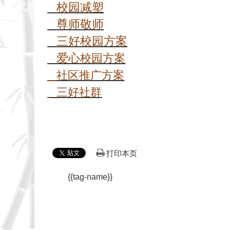
校园减塑
尊师敬师
三好校园方案
爱心
校园方案
社区推广方案
三好社群
打印本页
{{tag-name}}