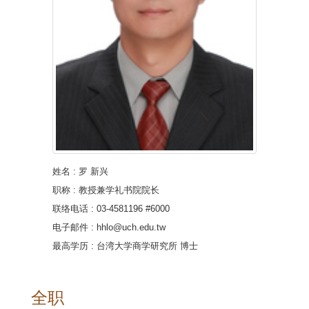
姓名
:
罗 新兴
职称
: 教授兼学礼书院院长
联络电话
: 03-4581196 #6000
电子邮件
:
hhlo@uch.edu.tw
最高学历
: 台湾大学商学研究所 博士
全职