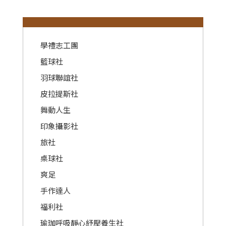
:::
學禮志工團
籃球社
羽球聯誼社
皮拉提斯社
舞動人生
印象攝影社
旅社
桌球社
爽足
手作達人
福利社
瑜珈呼吸靜心紓壓養生社