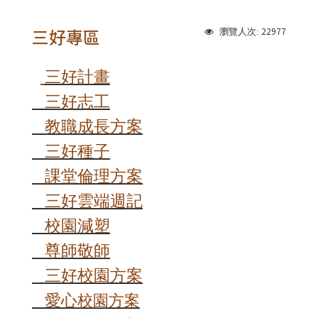
三好專區
22977
瀏覽人次:
三好計畫
三好志工
教職
成長
方案
三好種子
課堂倫理
方案
三好雲端週記
校園減塑
尊師敬師
三好校園方案
愛心
校園方案