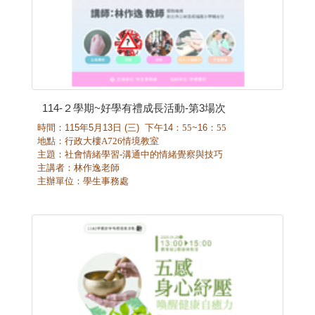
114-２學期~好學有禮成長活動-第3場次
時間：
115
年
5
月
13
日
(
三
)
下午
14
：55
~16
：55
地點：行政大樓A726情境教室
主題：社會情緒學習-溝通中的情緒覺察與技巧
主講者：林作逸老師
主辦單位：學生事務處