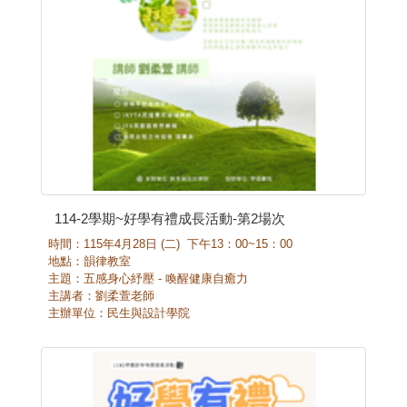
114-2學期~好學有禮成長活動-第2場次
時間：
115
年
4
月
28
日
(
二
)
下午
13
：
00~15
：
00
地點：韻律教室
主題：五感身心紓壓
-
喚醒健康自癒力
主講者：劉柔萱老師
主辦單位：民生與設計學院