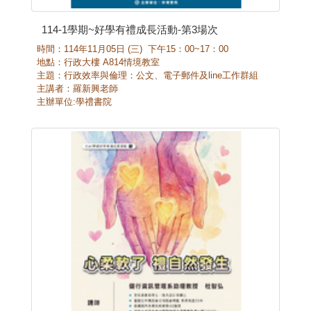
114-1學期~好學有禮成長活動-第3場次
時間：
114
年
11
月
05
日
(
三
)
下午
15
：
00~17
：
00
地點：
行政大樓 A814情境教室
主題：行政效率與倫理：公文、電子郵件及
line
工作群組
主講者：羅新興老師
主辦單位
:
學禮書院