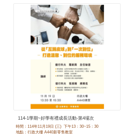
114-1學期~好學有禮成長活動-第4場次
時間：
114
年
11
月
19
日
(
三
)
下午
13
：
30~15
：
30
地點：
行政大樓 A440新零售教室