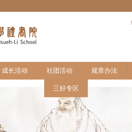
:::
成长活动
社团活动
规章办法
三好专区