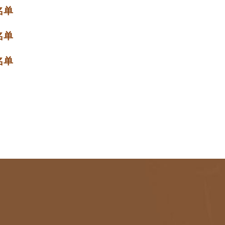
名单
名单
名单