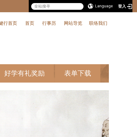
Language
登入
健行首页
首页
行事历
网站导览
联络我们
好学有礼奖励
表单下载