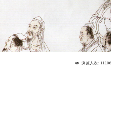
浏览人次:
11106