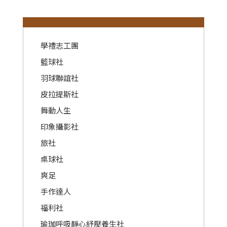
:::
學禮志工團
籃球社
羽球聯誼社
皮拉提斯社
舞動人生
印象攝影社
旅社
桌球社
爽足
手作達人
福利社
瑜珈呼吸靜心紓壓養生社